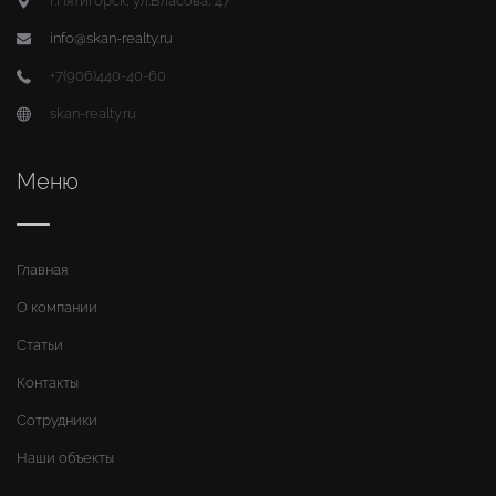
г.Пятигорск, ул.Власова, 47
info@skan-realty.ru
+7(906)440-40-60
skan-realty.ru
Меню
Главная
О компании
Статьи
Контакты
Сотрудники
Наши объекты