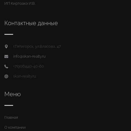
ИП Киртоакэ И.В.
Контактные данные
г.Пятигорск, ул.Власова, 47
info@skan-realty.ru
+7(906)440-40-60
skan-realty.ru
Меню
Главная
О компании