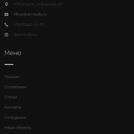
г.Пятигорск, ул.Власова, 47
info@skan-realty.ru
+7(906)440-40-60
skan-realty.ru
Меню
Главная
О компании
Статьи
Контакты
Сотрудники
Наши объекты